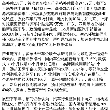
高补贴2万元，首次购车按车价分档补贴最高达4万元，截至5
月底补贴申请量已超412万份。商务部7月启动“千县万镇新能
源汽车消费季”，推动县乡充电设施建设与高阶智能驾驶商业
化试点，强化汽车后市场创新。地方协同加码，如北京、上海
对报废更新新能源车补贴最高2万元，广东、四川等地分档补
贴新能源车型。政策组合拳显效，1-5月新能源汽车销量达
560.8万辆，占新车总销量44%，同比增44%。生态环境部同步
强化机动车全周期排放监管，严打尾气造假，加速高排放老旧
车淘汰，形成“促新汰旧”的闭环政策体系。
产业链方面，多家头部车企联合承诺将供应商账期统一缩短至
60天内。爱建证券指出，国内车企此前普遍采用“3+6”付款模
式（3个月账期+6个月承兑汇票），实际回款周期长达9个
月，远超国际车企60天以内的平均水平。2024年，零部件企业
净利润现金比降至1.18，行业利润与真实现金流存在脱节。车
企原平均周转天数约166天，原平均周转率为2.2，账期压缩
后，新应付账款周转率为6。预计推动整车厂平均向上游转移
494亿元资金，改善零部件公司现金流。
展望下半年，招商证券认为，汽车行业整体稳中向好，结构逐
渐优化；新能源汽车市场化持续推进，国内渗透率稳定在30%
以上且持续提升，高速发展势头持续；智能化投入加速，将深