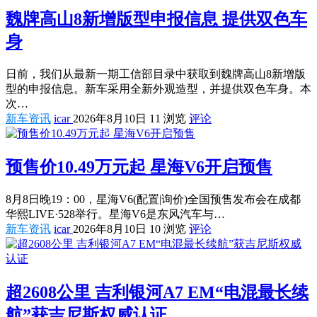
魏牌高山8新增版型申报信息 提供双色车
身
日前，我们从最新一期工信部目录中获取到魏牌高山8新增版
型的申报信息。新车采用全新外观造型，并提供双色车身。本
次…
新车资讯
icar
2026年8月10日
11 浏览
评论
预售价10.49万元起 星海V6开启预售
8月8日晚19：00，星海V6(配置|询价)全国预售发布会在成都
华熙LIVE·528举行。星海V6是东风汽车与…
新车资讯
icar
2026年8月10日
10 浏览
评论
超2608公里 吉利银河A7 EM“电混最长续
航”获吉尼斯权威认证