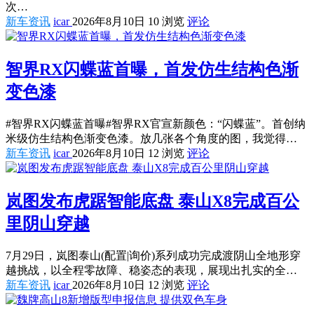
次…
新车资讯
icar
2026年8月10日
10 浏览
评论
智界RX闪蝶蓝首曝，首发仿生结构色渐
变色漆
#智界RX闪蝶蓝首曝#智界RX官宣新颜色：“闪蝶蓝”。首创纳
米级仿生结构色渐变色漆。放几张各个角度的图，我觉得…
新车资讯
icar
2026年8月10日
12 浏览
评论
岚图发布虎踞智能底盘 泰山X8完成百公
里阴山穿越
7月29日，岚图泰山(配置|询价)系列成功完成渡阴山全地形穿
越挑战，以全程零故障、稳姿态的表现，展现出扎实的全…
新车资讯
icar
2026年8月10日
12 浏览
评论