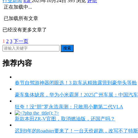
行业新闻
icar
2025年10月24日
395 浏览
评论
正在加载中...
已加载所有文章
已经没有更多文章了
1
2
3
下一页
文
搜索
章
分
推荐内容
页
春节自驾游神器闭眼选！3 款车从精致露营到豪华头等舱
豪车集体缺席，华为小米霸屏！2025广州车展：中国汽
狂夸！没“胆”罗永浩亲测：只敢用小鹏第二代VLA
新款本田ZR-V官图，取消燃油版，还国产吗？
迟到9年的Roadster要来了！一台天价超跑，改写不了特