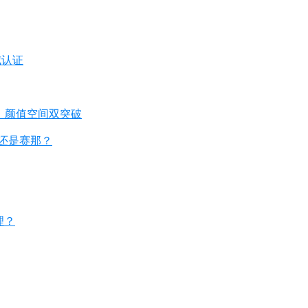
威认证
相，颜值空间双突破
亚还是赛那？
理？