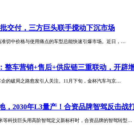
per首批交付，三方巨头联手搅动下沉市场
款精准切中价格与使用痛点的车型总能快速引爆市场。近日，…
：整车营销+售后+供应链三重联动，开辟
车企的破局之路愈发引人关注。11月下旬，金杯汽车与京…
落地，2030年L3量产！合资品牌智驾反击战
小米等科技巨头用高阶智驾定义新标杆时，合资品牌的智驾转型…