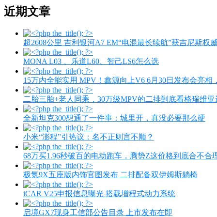
近期文章
超2608公里 吉利银河A7 EM“电混最长续航”获吉尼斯权
MONA L03 、乐道L60、智己LS6怎么选
15万内全能实用 MPV！鑫源向上V6 6月30日发布会亮
二胎三胎+老人同乘，30万级MPV的二排到底看格瑞维
全新坦克300想通了一件事：城里开，真没必要那么硬
小米“澎程”引热议：名不正则言不顺？
68万买1.96秒破百的电动跑车，腾势Z这价格到底合不合
极氪9X五座版内饰官图发布 二排配备双伊姆斯躺椅
iCAR V25申报信息曝光 搭载增程式动力系统
启境GX7现身工信部公告目录 上市发布在即