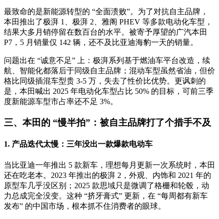
最致命的是新能源转型的 “全面溃败”。为了对抗自主品牌，
本田推出了极湃 1、极湃 2、雅阁 PHEV 等多款电动化车型，
结果大多月销停留在数百台的水平。被寄予厚望的广汽本田
P7，5 月销量仅 142 辆，还不及比亚迪海豹一天的销量。
问题出在 “诚意不足” 上：极湃系列基于燃油车平台改造，续
航、智能化都落后于同级自主品牌；混动车型虽然省油，但价
格比同级插混车型贵 3-5 万，失去了性价比优势。更讽刺的
是，本田喊出 2025 年电动化车型占比 50% 的目标，可前三季
度新能源车型市占率还不足 3%。
三、本田的 “慢半拍”：被自主品牌打了个措手不及
1. 产品迭代太慢：三年没出一款爆款电动车
当比亚迪一年推出 5 款新车，理想每月更新一次系统时，本田
还在吃老本。2023 年推出的极湃 2，外观、内饰和 2021 年的
原型车几乎没区别；2025 款思域只是微调了格栅和轮毂，动
力总成完全没变。这种 “挤牙膏式” 更新，在 “每周都有新车
发布” 的中国市场，根本抓不住消费者的眼球。