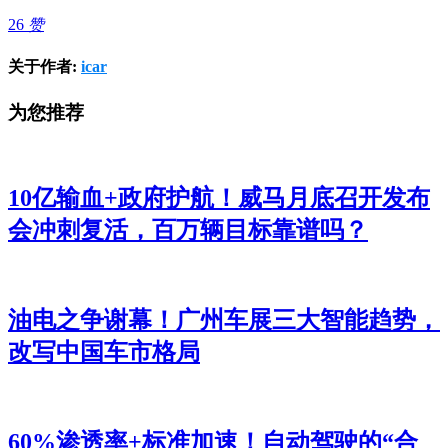
26
赞
关于作者:
icar
为您推荐
10亿输血+政府护航！威马月底召开发布
会冲刺复活，百万辆目标靠谱吗？
油电之争谢幕！广州车展三大智能趋势，
改写中国车市格局
60%渗透率+标准加速！自动驾驶的“合