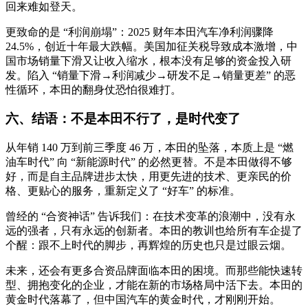
回来难如登天。
更致命的是 “利润崩塌”：2025 财年本田汽车净利润骤降
24.5%，创近十年最大跌幅。美国加征关税导致成本激增，中
国市场销量下滑又让收入缩水，根本没有足够的资金投入研
发。陷入 “销量下滑→利润减少→研发不足→销量更差” 的恶
性循环，本田的翻身仗恐怕很难打。
六、结语：不是本田不行了，是时代变了
从年销 140 万到前三季度 46 万，本田的坠落，本质上是 “燃
油车时代” 向 “新能源时代” 的必然更替。不是本田做得不够
好，而是自主品牌进步太快，用更先进的技术、更亲民的价
格、更贴心的服务，重新定义了 “好车” 的标准。
曾经的 “合资神话” 告诉我们：在技术变革的浪潮中，没有永
远的强者，只有永远的创新者。本田的教训也给所有车企提了
个醒：跟不上时代的脚步，再辉煌的历史也只是过眼云烟。
未来，还会有更多合资品牌面临本田的困境。而那些能快速转
型、拥抱变化的企业，才能在新的市场格局中活下去。本田的
黄金时代落幕了，但中国汽车的黄金时代，才刚刚开始。