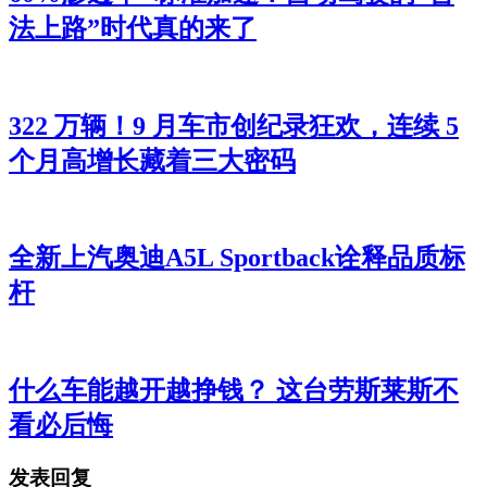
法上路”时代真的来了
322 万辆！9 月车市创纪录狂欢，连续 5
个月高增长藏着三大密码
全新上汽奥迪A5L Sportback诠释品质标
杆
什么车能越开越挣钱？ 这台劳斯莱斯不
看必后悔
发表回复