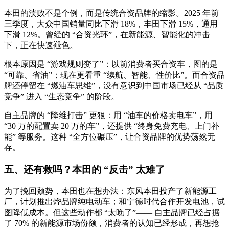
本田的溃败不是个例，而是传统合资品牌的缩影。2025 年前
三季度，大众中国销量同比下滑 18%，丰田下滑 15%，通用
下滑 12%。曾经的 “合资光环”，在新能源、智能化的冲击
下，正在快速褪色。
根本原因是 “游戏规则变了”：以前消费者买合资车，图的是
“可靠、省油”；现在更看重 “续航、智能、性价比”。而合资品
牌还停留在 “燃油车思维”，没有意识到中国市场已经从 “品质
竞争” 进入 “生态竞争” 的阶段。
自主品牌的 “降维打击” 更狠：用 “油车的价格卖电车”，用
“30 万的配置卖 20 万的车”，还提供 “终身免费充电、上门补
能” 等服务。这种 “全方位碾压”，让合资品牌的优势荡然无
存。
五、还有救吗？本田的 “反击” 太难了
为了挽回颓势，本田也在想办法：东风本田投产了新能源工
厂，计划推出烨品牌纯电动车；和宁德时代合作开发电池，试
图降低成本。但这些动作都 “太晚了”—— 自主品牌已经占据
了 70% 的新能源市场份额，消费者的认知已经形成，再想抢