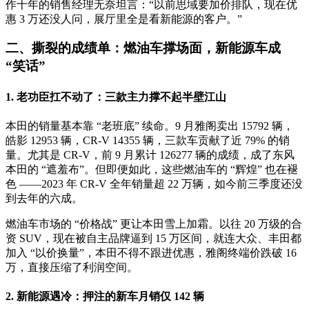
作十年的销售经理无奈坦言：“以前思域要加价排队，现在优
惠 3 万还没人问，展厅里全是看新能源的客户。”
二、撕裂的成绩单：燃油车撑场面，新能源车成
“笑话”
1. 老功臣扛不动了：三款主力撑不起半壁江山
本田的销量基本靠 “老班底” 续命。9 月雅阁卖出 15792 辆，
皓影 12953 辆，CR-V 14355 辆，三款车贡献了近 79% 的销
量。尤其是 CR-V，前 9 月累计 126277 辆的成绩，成了东风
本田的 “遮羞布”。但即便如此，这些燃油车的 “辉煌” 也在褪
色 ——2023 年 CR-V 全年销量超 22 万辆，如今前三季度还没
到去年的六成。
燃油车市场的 “价格战” 更让本田雪上加霜。以往 20 万级的合
资 SUV，现在被自主品牌逼到 15 万区间，就连大众、丰田都
加入 “以价换量”，本田不得不跟进优惠，雅阁终端价跌破 16
万，直接压缩了利润空间。
2. 新能源遇冷：押注的新车月销仅 142 辆