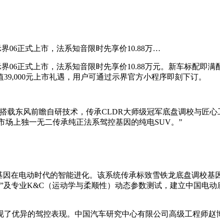
界06正式上市，法系知音限时先享价10.88万…
示界06正式上市，法系知音限时先享价10.88万元。新车标配即
39,000元上市礼遇，用户可通过示界官方小程序即刻下订。
载东风前瞻自研技术，传承CLDR大师级冠军底盘调校与匠心工艺标
市场上独一无二传承纯正法系驾控基因的纯电SUV。”
式驾控基因在电动时代的智能进化。该系统传承标致雪铁龙底盘调校
调教”及专业K&C（运动学与柔顺性）动态参数测试，建立中国电
现了优异的驾控表现。中国汽车研究中心有限公司高级工程师赵