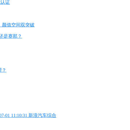
威认证
相，颜值空间双突破
亚还是赛那？
理？
01 11:10:31 新浪汽车综合