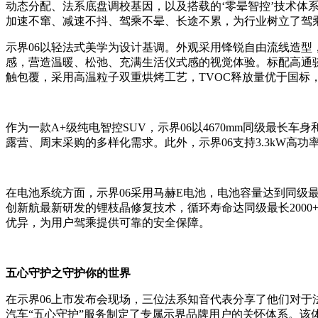
动态分配、法系底盘调校基因，以及搭载的‘零晕智控’技术体系
加速不窜、减速不抖、驾乘不晕、长途不累，为行业树立了驾
示界06以轻法式美学为设计基调。外观采用锋锐自由流线造
感，营造温暖、松弛、充满生活仪式感的视觉体验。标配高通骁龙
触包覆，采用高温粒子双重烘烤工艺，TVOC释放量优于国标
作为一款A+级纯电智控SUV，示界06以4670mm同级最长
露营、周末采购的多样化需求。此外，示界06支持3.3kW
在电池系统方面，示界06采用马赫E电池，电池容量达到同级最大
创新航最新研发的锂枝晶修复技术，循环寿命达同级最长2000
优异，为用户驾乘提供可靠的安全保障。
五心守护之守护你的世界
在示界06上市发布会现场，三位法系知音代表分享了他们对于
汽车“五心守护”服务制定了专属示界品牌用户的关怀体系。该