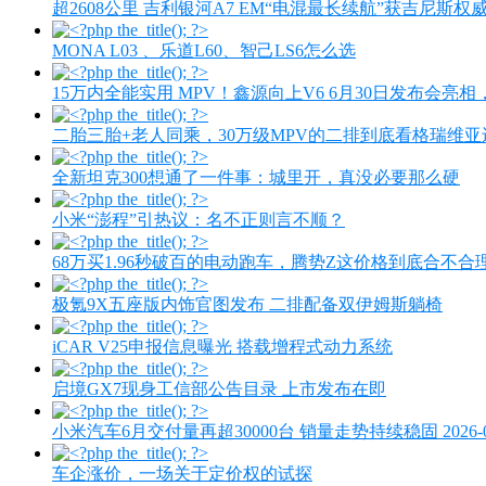
超2608公里 吉利银河A7 EM“电混最长续航”获吉尼斯权
MONA L03 、乐道L60、智己LS6怎么选
15万内全能实用 MPV！鑫源向上V6 6月30日发布会亮
二胎三胎+老人同乘，30万级MPV的二排到底看格瑞维
全新坦克300想通了一件事：城里开，真没必要那么硬
小米“澎程”引热议：名不正则言不顺？
68万买1.96秒破百的电动跑车，腾势Z这价格到底合不合
极氪9X五座版内饰官图发布 二排配备双伊姆斯躺椅
iCAR V25申报信息曝光 搭载增程式动力系统
启境GX7现身工信部公告目录 上市发布在即
小米汽车6月交付量再超30000台 销量走势持续稳固 2026-07-
车企涨价，一场关于定价权的试探