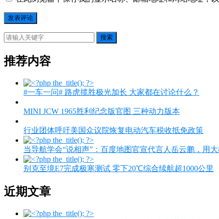
搜索
推荐内容
#一车一问# 路虎揽胜极光加长 大家都在讨论什么？
MINI JCW 1965胜利纪念版官图 三种动力版本
行业团体呼吁美国众议院恢复电动汽车税收抵免政策
当导航学会“说相声”：百度地图官宣代言人岳云鹏，用大
别克至境E7完成极寒测试 零下20℃综合续航超1000公里
近期文章