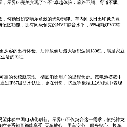
，示界06完美实现了“6不”卓越体验：簸路不颠、弯道不飘、
效，勾勒出如交响乐章般的光影韵律。车内则以日出印象为灵
记忆功能，拥有同级领先的NVH静音水平，85%超软PVC软
来更从容的出行体验。后排放倒后最大容积达到1806L，满足家庭
致生活的向往。
现真实可靠的长续航表现，彻底消除用户的里程焦虑。该电池搭载中
通过IP67级防水认证，更在针刺、挤压等极端工况测试中表现
渴望体验中国电动化创新。示界06不仅契合这一需求，依托神龙
每位法系知音都能享受“买车放心、用车安心、服务贴心、换车