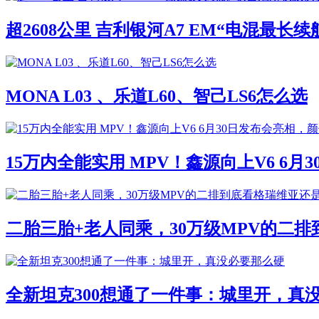
超2608公里 吉利银河A7 EM“电混最长
MONA L03 、乐道L60、智己LS6怎么选
15万内全能实用 MPV！鑫源向上V6 6
二胎三胎+老人同乘，30万级MPV的二
全新坦克300想通了一件事：城里开，真