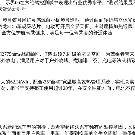
，示界06在六维驾控测试中表现出行业优秀水平。”测试结果显示
乘舒适新标杆。
型，琴弓弦月尾灯灵感源自小提琴弓造型，通过曲面转折与立体光
8155车规级芯片、电动可开启全景天窗、主驾座椅加热通风与
，全方位护航驾乘健康，满足每一位驾乘者的舒适体验。
车身和2775mm越级轴距，打造出领先同级的宽适空间，为驾乘者带
高功率外放电，满足用户对于户外烧烤、煮咖啡、茶、充电等法式精
的62.3kWh，配合-35°至40°宽温域高效热管理系统，实
+次，相当于支持整车使用超过20年。在安全性能方面，电池不仅
法系新能源车型的期待，既希望延续法系车独有的驾控基因，又
体系全面覆盖用户购车、用车、维保到换车的全生命周期，确保