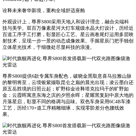
诠释未来奢华新境，重构全域舒适座舱
外观设计
上，尊界S800
采用天地人和设计理念，融合尖端科
技与美学。双百万像素星河大灯车规级水晶大灯设计，历经近
百道工序手工打磨，彰显匠心工艺。星云画卷尾灯运用多层映
射技术，呈现一步一景的动态成像效果。手握星辰门把手独创
立体星光技术，于细微处尽显科技的浪漫。
尊界S800提供6款专属车身配色，破晓金黑取意喜马拉雅山脉
的黎明将至，云境银紫撷取昆仑之巅的晨光出现
；
凌云墨白还
原五岳胜境的日照云起
；
旷野棕金诠释塔克拉玛干的旷野如
金
；
云霞晖寓意东海之滨的夕照余晖
；
星耀黑复刻中原大地的
月落星启
，
彰显不同的格调与品味
。双色车身采用
6C4B
车漆
工艺，历经
170+
道工序精雕细琢，实现零阶差分色腰线效
果。