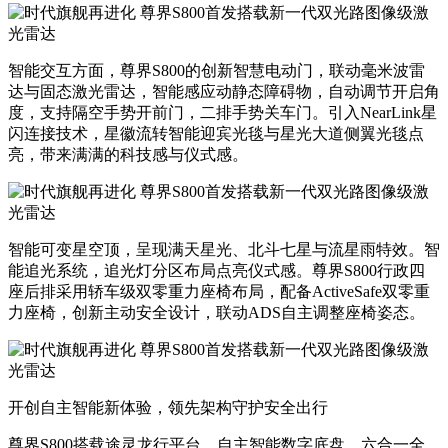
智能交互方面，
尊界S800的创新智慧电动门，联动毫米波雷
达与固态激光雷达，智能感应动静态障碍物，自动调节开启角
度，支持隔空手势开前门，二排手势关车门
。引入NearLink星
闪连接技术，星徽流转智能迎宾光毯与星光大道侧翼光毯点
亮，带来满满的科技感与仪式感。
智能可变星空顶
，呈现满天星光、北斗七星与流星雨特效。智
能追光系统
，追光灯分区布局点亮仪式感。
尊界
S800
行政四
座后排采用轿车级双零重力座椅布局，配备
ActiveSafe
双零重
力座椅，创新主动安全设计，联动
ADS
自主调整座椅姿态。
开创自主智能新体验
，领先架构
守护
安全出行
尊界S800搭载途灵龙行平台，自主智能数字底盘，六合一全