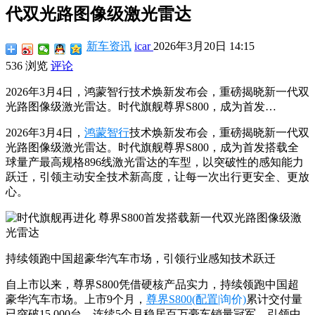
代双光路图像级激光雷达
新车资讯
icar
2026年3月20日 14:15
536 浏览
评论
2026年3月4日，鸿蒙智行技术焕新发布会，重磅揭晓新一代双
光路图像级激光雷达。时代旗舰尊界S800，成为首发…
2026年3月4日，
鸿蒙智行
技术焕新发布会
，重磅揭晓新一代
双
光路图像级激光雷达
。时代旗舰
尊界S800
，成为
首发搭载
全
球
量产最高
规格
8
9
6
线
激光雷达
的车型，
以突破性的感知能力
跃迁，引领主动安全技术新高度，让每一次出行更安全、更放
心。
持续领跑中国超豪华汽车市场
，引领行业感知技术跃迁
自上市以来，尊界S800凭借硬核产品实力
，
持续领跑中国超
豪华汽车市场。上市9个月，
尊界S800
(配置
|询价)
累计交付量
已
突破
15,000台
，连续5个月稳居百万豪车销量冠军
，
引领
中