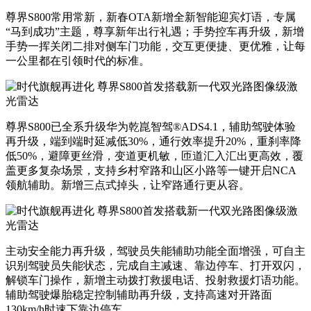
尊界
S800
常用常新，新春
OTA
新增全新智能迎宾灯语，专属
“马到成功”主题，尊享新年出行礼遇；
手势
控车
再升级，新增
手势一挥关闭二排对侧车门功能，交互更便捷
、更
优雅
，让每
一公里都在引领时代的标准。
尊
界S800已全系升级华为乾崑智驾
®️
ADS
4.1，
辅助驾驶体验
再升级，端到端时延减低3
0%
，通行效率提升2
0%
，重刹率降
低5
0%
，避障更丝滑，变道更机敏，匝道汇入汇出更高效，覆
盖更多复杂场景，支持乡村窄路和山区小路等一键开启N
CA
领航辅助。新增
三点式
掉头
，让窄路通行更从容
。
主动安全能力再升级，
驾驶员失能辅助功能全面增强，可自主
识别驾驶员失能状态，完成自主减速、靠边停车、打开双闪，
解锁车门操作，新增主动拨打救援电话、投射救援灯语
功能
。
辅助驾驶爆胎稳定控制辅助再升级，支持高速
对开路面
1
3
0km/h时速下靠边停车
。