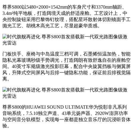
尊界
S800
以
5480×2000×1542mm
的车身尺寸和
3370mm
轴距、
3.4m²
纯平地板，打造阔境天成的舒适座舱。工艺设计
上，中
央控制旋钮采用巴黎饰钉纹理，搭配星环散射体切割镜面手工
抛光工艺、胡桃木高光工艺，
尽显超
豪华质感。
门板扶手、座椅与中岛温度三档可调，石墨烯恒温加热，智能
隐私光幕玻璃
秒级手势调光，打造阔朗有致舒逸自在的座舱空
间。
40
英寸车规级激光投影巨幕，配合中央旋翼挡板与侧翼屏
风，升降式空间屏风与后排一键隐私功能，保证前后排视觉隔
离。
尊界
S800
的
HUAWEI SOUND ULTIMATE
华为悦彰非凡系列
音响系统，
7.5.10
独立声道、
43
单元扬声器、
2920W
澎湃功率
与空间音分轨模型，实现每一座都是独立音乐厅的沉浸听音体
验。