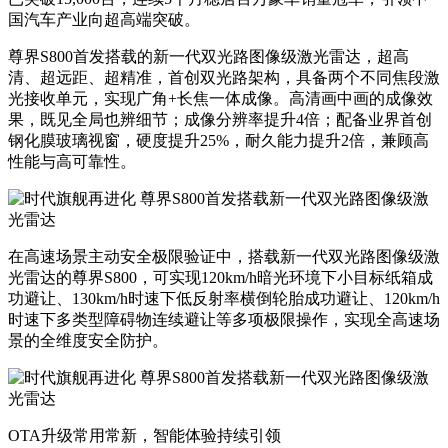
国汽车产业向超高端突破。
尊界
S800
首发搭载的新一代
双光路图像级激光雷达
，
超高
清、超远距、超精准
，
首创双光路架构，
具备两个不同焦段
激
光接
收
单元，实现广角+长焦一体成像
。高清
画中画
的
成像
效
果
，既见全局也辨细节；成像分辨率提升4倍；配备业界首创
钢化膜玻璃视窗，硬度提升25%，耐久能力提升2倍
，兼顾高
性能与高可靠性。
在
高速
场景
主动安全极限
验证中
，
搭载新一代
双光路图像级激
光雷达
的尊界
S800
，
可实现120km/h暗光环境下小目标纸箱成
功避让、
1
30km/h时速下低反射率横倒轮胎成功避让、120km/h
时速下多类型障碍物连续避让等多项极限操作，实现全高速场
景的全维度安全防护。
OTA
升级常用常新，智能体验持续引领