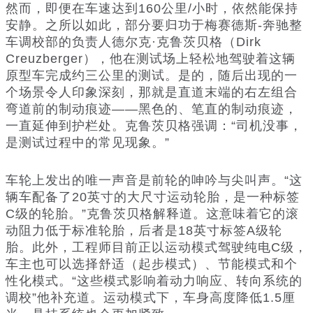
然而，即便在车速达到160公里/小时，依然能保持
安静。之所以如此，部分要归功于梅赛德斯-奔驰整
车调校部的负责人德尔克·克鲁茨贝格（Dirk
Creuzberger），他在测试场上轻松地驾驶着这辆
原型车完成约三公里的测试。是的，随后出现的一
个场景令人印象深刻，那就是直道末端的右左组合
弯道前的制动痕迹——黑色的、笔直的制动痕迹，
一直延伸到护栏处。克鲁茨贝格强调：“司机没事，
是测试过程中的常见现象。”
车轮上发出的唯一声音是前轮的呻吟与尖叫声。“这
辆车配备了20英寸的大尺寸运动轮胎，是一种标签
C级的轮胎。”克鲁茨贝格解释道。这意味着它的滚
动阻力低于标准轮胎，后者是18英寸标签A级轮
胎。此外，工程师目前正以运动模式驾驶纯电C级，
车主也可以选择舒适（起步模式）、节能模式和个
性化模式。“这些模式影响着动力响应、转向系统的
调校”他补充道。运动模式下，车身高度降低1.5厘