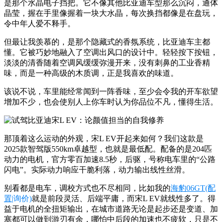
是那个水晶电子挡把。它不像其他比亚迪车型那么沉闷，通体
晶莹，握在手里像握着一块大水晶，每次换挡都像是在盘玩，
令中年人爱不释手。
但最让我羡慕的，是那个隐藏式的香氛系统，比亚迪车主都
懂。它被巧妙地融入了空调出风口的设计中。轻轻按下按钮，
淡淡的清香随着空调风缓缓弥漫开来，没有刺鼻的工业香精
味，而是一种高级的木质调，正是我喜欢的味道。
该说不说，车里能经常闻到一阵香味，至少会令我的开车欲望
增加不少，也会使别人上你车时认为你品位不凡，懂得生活。
那顶着这么运动的外观，宋L EV开起来如何？我们这款是
2025款智驾版550km卓越型，也就是最低配。配备的是204匹
动力的电机，官方零百加速8.5秒，后驱，号称电车里的“公路
闪电”。实际动力响应干脆利落，动力输出线性丝滑。
别看都是电车，调校方式也不尽相同，比如我的
海豹06GT
(配
置
|询价)
就是前段灵活、后端平庸，而宋L EV就线性多了。得
益于电机的全扭矩输出，在城市道路无论是起步还是变道、加
塞都可以做到游刃有余，哪怕中后段的加速也不疲软，只是不