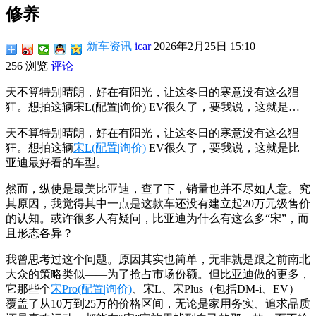
修养
新车资讯
icar
2026年2月25日 15:10
256 浏览
评论
天不算特别晴朗，好在有阳光，让这冬日的寒意没有这么猖
狂。想拍这辆宋L(配置|询价) EV很久了，要我说，这就是…
天不算特别晴朗，好在有阳光，让这冬日的寒意没有这么猖
狂。想拍这辆
宋L
(配置
|询价)
EV很久了，要我说，这就是比
亚迪最好看的车型。
然而，纵使是最美比亚迪，查了下，销量也并不尽如人意。究
其原因，我觉得其中一点是这款车还没有建立起20万元级售价
的认知。或许很多人有疑问，比亚迪为什么有这么多“宋”，而
且形态各异？
我曾思考过这个问题。原因其实也简单，无非就是跟之前南北
大众的策略类似——为了抢占市场份额。但比亚迪做的更多，
它那些个
宋Pro
(配置
|询价)
、宋L、宋Plus（包括DM-i、EV）
覆盖了从10万到25万的价格区间，无论是家用务实、追求品质