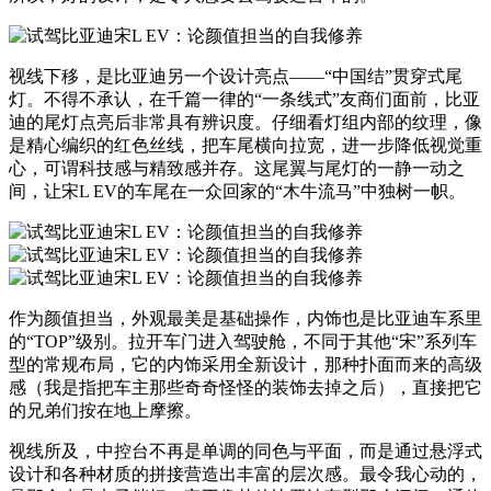
视线下移，是比亚迪另一个设计亮点——“中国结”贯穿式尾
灯。不得不承认，在千篇一律的“一条线式”友商们面前，比亚
迪的尾灯点亮后非常具有辨识度。仔细看灯组内部的纹理，像
是精心编织的红色丝线，把车尾横向拉宽，进一步降低视觉重
心，可谓科技感与精致感并存。这尾翼与尾灯的一静一动之
间，让宋L EV的车尾在一众回家的“木牛流马”中独树一帜。
作为颜值担当，外观最美是基础操作，内饰也是比亚迪车系里
的“TOP”级别。拉开车门进入驾驶舱，不同于其他“宋”系列车
型的常规布局，它的内饰采用全新设计，那种扑面而来的高级
感（我是指把车主那些奇奇怪怪的装饰去掉之后），直接把它
的兄弟们按在地上摩擦。
视线所及，中控台不再是单调的同色与平面，而是通过悬浮式
设计和各种材质的拼接营造出丰富的层次感。最令我心动的，