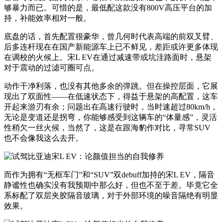
够暴力而已。可惜的是，最低配这款没有800V高压平台的加
持，补能效率相对一般。
底盘的话，首先配置很豪华，曾几何时代表高端的前双叉臂、
后多连杆现在在国产新能源车上已不鲜见，差距或许更多体现
在调校的火候上。宋L EV在通过减速带或坑洼路面时，悬架
对于震动的过滤可圈可点。
动作干净利落，也没有其他多余的弹跳。但在操控层面，它展
现出了双面性——在低速状态下，得益于悬架的高配置，这车
开起来游刃有余；问题出在高速行驶时，当时速超过80km/h，
无论是变道还是拐弯，你能够感受到这辆车的“体量感”，灵活
性稍欠一丝火候，当然了，这是在跟海豹作对比，寻常SUV
也不会像我这么去开。
而作为拥有“无框车门”和“SUV”双debuff加持的宋L EV，隔音
静谧性也确实没有我预期中那么好，但也不至于差。毕竟它全
系标配了双层夹胶隔音玻璃，对于外部环境的噪音隔绝有明显
效果。