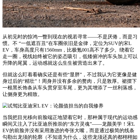
从初见时的惊鸿一瞥到现在的视若寻常——不是厌倦，而是习
惯。不 “一低遮百丑”在车圈依旧是金律，定位为SUV的宋L
EV，车身高度只有1560mm，比极氪001高不了多少。绕着它
走一圈，视线始终被它的姿态吸引，低矮俯冲的车头加上可以
升降的尾翼，运动感就这么生生被营造出来了。
但就这么盯着看确实还是有些“显胖”，不过我认为它更像是健
身过后的“精壮”！周身并没有多余的赘肉，只是敦厚。裙摆下
一根黑长饰条从车头贯穿至车尾，更为其增添了一丝利落感，
让侧身更为精致。
当我把目光移向前脸端正地望着它时，那种属于现代的运动感
瞬间又注入了比亚迪所推崇的“东方灵魂”——龙颜美学！宋L
EV的前脸并没有采用激进的夸张大嘴，而是通过极简的线条
勾勒出龙须的轮廓（不知道为什么，这些龙须还真的都栩栩如