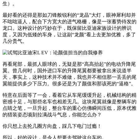
生）。
最好看的还得是那如刀锋般锐利的“龙晶”大灯，眼神犀利却并
不咄咄逼人，配合下方宽大的进气格栅，像是一张蓄势待发的
龙口。这种设计的巧妙在于，既保留比亚迪家族设计的辨识
度，又因为低矮的车身，让这副“龙颜”看上去更加优雅，多了
几分贵气。
再看尾部，最抓人眼球的，无疑是那“高高抬起”的电动升降尾
翼。曾几何时，国外进口车的升降尾翼都要被拿出来说道半
天，事实上，这种技术并不难做，我也并不相信那一丢丢的尾
翼能提供多少下压力。很多还是为了颜值和那该死的“逼格”。
特意在后面等了一会，看着它从车尾缓缓升起，机械结构的精
密感十足，与那些名车也相差无几。这块尾翼就像是整辆车的
点睛之笔，一旦升起，整台车的重心仿佛瞬间压低，原本优雅
的猎装姿态顷刻拉满战斗气息，你能怎么办？
你只想上去抡几圈方向盘，踩几下电门过瘾！
所以，好的设计，是令人想要去驾驶这台车的。