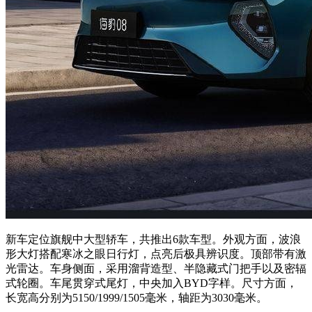
新车定位旗舰中大型轿车，共推出6款车型。外观方面，波浪
形大灯搭配寒冰之眼日行灯，点亮后极具辨识度。顶部带有激
光雷达。车身侧面，采用溜背造型、半隐藏式门把手以及密辐
式轮圈。车尾贯穿式尾灯，中央加入BYD字样。尺寸方面，
长宽高分别为5150/1999/1505毫米，轴距为3030毫米。