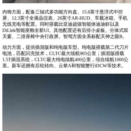
内饰方面，配备三辐式多功能方向盘、15.6英寸悬浮式中控
屏、12.3英寸全液晶仪表、26英寸AR-HUD、车载冰箱、手机
无线充电等配置。同时搭载比亚迪超级智能体迪迪虾以及
DiLink智能座舱全新UI。其他配置还有后排小桌板、分体式双
天窗、二排座椅中央行政屏。智驾方面全系标配天神之眼B。
动力方面，提供插混版和纯电版车型。纯电版搭载第二代刀片
电池，匹配闪充技术，CLTC最大续航905公里；插混版搭载
1.5T插混系统，CLTC最大纯电续航400公里，综合续航1000公
里。新车还拥有后轮转向、云辇A和智能蟹行iDCW等技术。