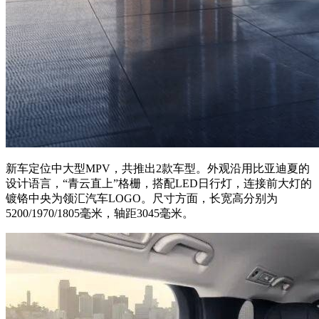
新车定位中大型MPV，共推出2款车型。外观沿用比亚迪夏的
设计语言，“青云直上”格栅，搭配LED日行灯，连接前大灯的
镀铬中央为领汇汽车LOGO。尺寸方面，长宽高分别为
5200/1970/1805毫米，轴距3045毫米。