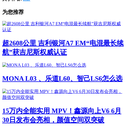
为您推荐
超2608公里 吉利银河A7 EM“电混最长续
航”获吉尼斯权威认证
MONA L03 、乐道L60、智己LS6怎么选
15万内全能实用 MPV！鑫源向上V6 6月
30日发布会亮相，颜值空间双突破