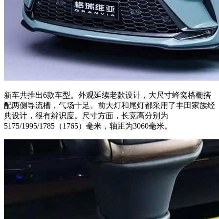
新车共推出6款车型。外观延续老款设计，大尺寸蜂窝格栅搭
配两侧导流槽，气场十足。前大灯和尾灯都采用了丰田家族经
典设计，很有辨识度。尺寸方面，长宽高分别为
5175/1995/1785（1765）毫米，轴距为3060毫米。