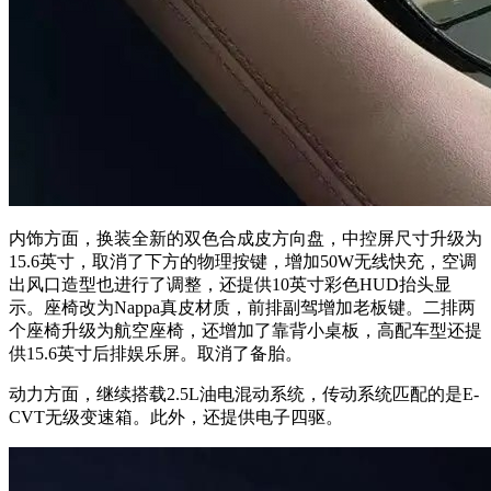
内饰方面，换装全新的双色合成皮方向盘，中控屏尺寸升级为
15.6英寸，取消了下方的物理按键，增加50W无线快充，空调
出风口造型也进行了调整，还提供10英寸彩色HUD抬头显
示。座椅改为Nappa真皮材质，前排副驾增加老板键。二排两
个座椅升级为航空座椅，还增加了靠背小桌板，高配车型还提
供15.6英寸后排娱乐屏。取消了备胎。
动力方面，继续搭载2.5L油电混动系统，传动系统匹配的是E-
CVT无级变速箱。此外，还提供电子四驱。