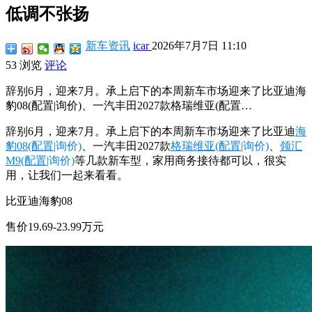
低调不张扬
新车资讯
icar
2026年7月7日 11:10
53 浏览
评论
辞别6月，迎来7月。承上启下的本周新车市场迎来了比亚迪海
豹08(配置|询价)、一汽丰田2027款格瑞维亚(配置…
辞别6月，迎来7月。承上启下的本周新车市场迎来了比亚迪
海
豹08
(配置
|询价)
、一汽丰田2027款
格瑞维亚
(配置
|询价)
、
领汇
M9
(配置
|询价)
等几款新车型，家用商务接待都可以，很实
用，让我们一起来看看。
比亚迪海豹08
售价19.69-23.99万元